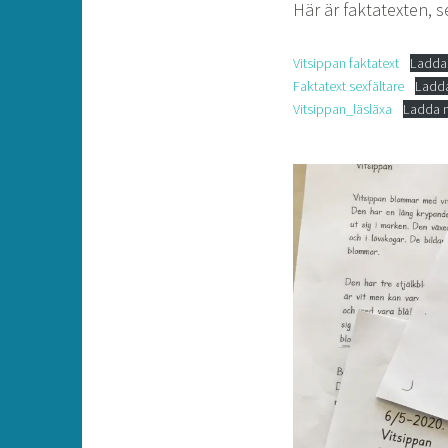
Här är faktatexten, s
Vitsippan faktatext
Ladda
Faktatext sexfältare
Ladda
Vitsippan_läsläxa
Ladda n