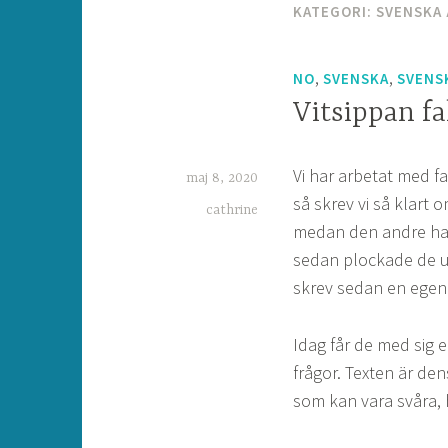
KATEGORI:
SVENSKA 
,
,
NO
SVENSKA
SVENS
Vitsippan fa
Vi har arbetat med f
maj 8, 2020
så skrev vi så klart 
cathrine
medan den andre had
sedan plockade de ut 
skrev sedan en egen f
Idag får de med sig e
frågor. Texten är d
som kan vara svåra, 