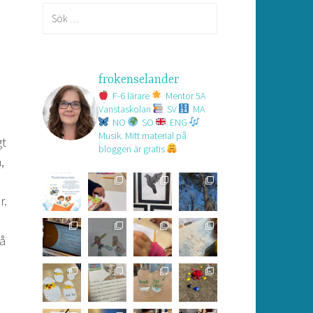
Sök
efter:
frokenselander
F-6 lärare
Mentor 5A
Vanstaskolan
SV
MA
NO
SO
ENG
Musik.
Mitt material på
gt
bloggen är gratis
,
r.
på