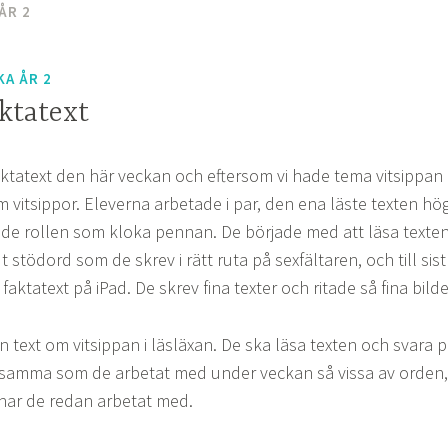
ÅR 2
KA ÅR 2
ktatext
aktatext den här veckan och eftersom vi hade tema vitsippan
om vitsippor. Eleverna arbetade i par, den ena läste texten hö
e rollen som kloka pennan. De började med att läsa texten
stödord som de skrev i rätt ruta på sexfältaren, och till sist
aktatext på iPad. De skrev fina texter och ritade så fina bilde
n text om vitsippan i läsläxan. De ska läsa texten och svara 
ensamma som de arbetat med under veckan så vissa av orden,
har de redan arbetat med.