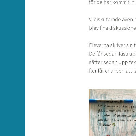
för de har kommit in 
Vi diskuterade även 
blev fina diskussione
Eleverna skriver sin t
De får sedan läsa upp
sätter sedan upp text
fler får chansen att l