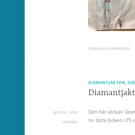
Lämna en kommentar
,
DIAMANTJAKTEN
SV
Diamantjakt
Den här veckan läser v
april 14, 2020
nu läste boken i 25 ve
cathrine