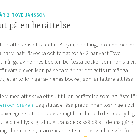
,
ÅR 2
TOVE JANSSON
lut på en berättelse
 berättelsens olika delar. Början, handling, problem och en
har vi haft läsvecka och temat för åk 2 har varit Tove
st många av hennes böcker. De flesta böcker som hon skrivit
ta för våra elever. Men på senare år har det getts ut många
t, eller tolkningar av henes böcker, som är lättare att läsa.
vi med att skriva ett slut till en berättelse som jag läste fö
len och draken
. Jag slutade läsa precis innan lösningen och
kriva egna slut. Det blev väldigt fina slut och det blev tydligt
kulle bli ett lyckligt slut. Vi tränade också på att denna gång
långa berättelser, utan endast ett slut. Det var lite svårt först