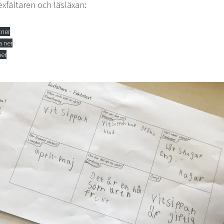
exfältaren och läsläxan:
 ner
 ner
er