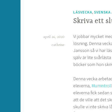
,
LÄSVECKA
SVENSKA 
Skriva ett s
Vi jobbar mycket med
april 24, 2020
lösning. Denna vecka 
cathrine
Jansson så vi har lä
själv är lite svårläs
böcker som hon skrivi
Denna vecka arbetade 
eleverna,
Mumintrol
eleverna fick sedan s
att de ville att det s
skulle vi inte skriva 