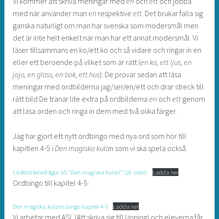
Vi kommer att skriva meningar med
en
och
ett
och jobba
med när använder man
en
respektive
ett
. Det brukar falla sig
ganska naturligt om man har svenska som modersmål men
det är inte helt enkelt när man har ett annat modersmål. Vi
läser tillsammans en ko/ett ko och så vidare och ringar in en
eller ett beroende på vilket som är rätt (
en ko, ett ljus, en
jojo, en glass, en bok, ett hus
). De provar sedan att läsa
meningar med ordbilderna jag/ser/en/ett och drar streck till
rätt bild De tränar lite extra på ordbilderna
en
och
ett
genom
att läsa orden och ringa in dem med två olika färger.
Jag har gjort ett nytt ordbingo med nya ord som hör till
kapitlen 4-5 i
Den magiska kula
n som vi ska spela också.
Läsförståelsefrågor till ”Den magiska kulan” (26 sidor)
Ladda ner
Ordbingo till kapitel 4-5:
Den magiska kulans bingo kapitel 4-5
Ladda ner
Vi arbetar med ASL (Att skriva sig till läsning) och eleverna får