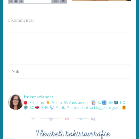
1 kommentar
Sök
efter:
frokenselander
F-6 lärare
Mentor 5A Vanstaskolan
SV
MA
NO
SO
ENG
Musik.
Mitt material på bloggen är gratis