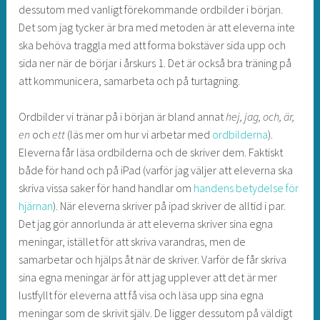
dessutom med vanligt förekommande ordbilder i början.
Det som jag tycker är bra med metoden är att eleverna inte
ska behöva traggla med att forma bokstäver sida upp och
sida ner när de börjar i årskurs 1. Det är också bra träning på
att kommunicera, samarbeta och på turtagning.
Ordbilder vi tränar på i början är bland annat
hej, jag, och, är,
en
och
ett
(läs mer om hur vi arbetar med
ordbilderna
).
Eleverna får läsa ordbilderna och de skriver dem. Faktiskt
både för hand och på iPad (varför jag väljer att eleverna ska
skriva vissa saker för hand handlar om
handens betydelse för
hjärnan
). När eleverna skriver på ipad skriver de alltid i par.
Det jag gör annorlunda är att eleverna skriver sina egna
meningar, istället för att skriva varandras, men de
samarbetar och hjälps åt när de skriver. Varför de får skriva
sina egna meningar är för att jag upplever att det är mer
lustfyllt för eleverna att få visa och läsa upp sina egna
meningar som de skrivit själv. De ligger dessutom på väldigt