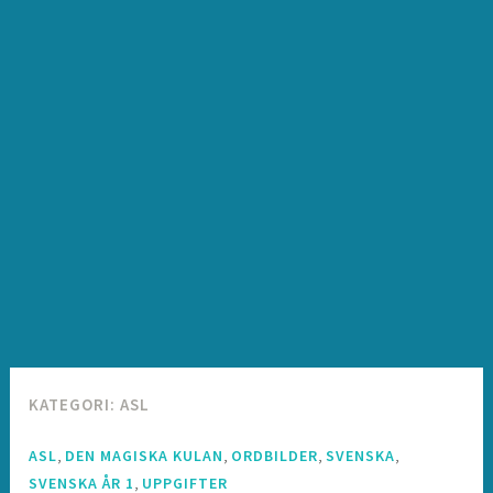
KATEGORI:
ASL
,
,
,
,
ASL
DEN MAGISKA KULAN
ORDBILDER
SVENSKA
,
SVENSKA ÅR 1
UPPGIFTER