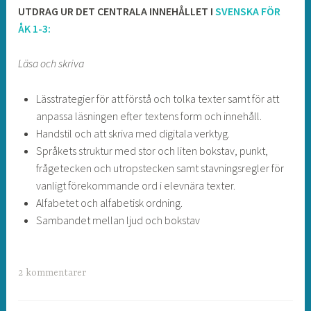
UTDRAG UR DET CENTRALA INNEHÅLLET I
SVENSKA FÖR
ÅK 1-3:
Läsa och skriva
Lässtrategier för att förstå och tolka texter samt för att
anpassa läsningen efter textens form och innehåll.
Handstil och att skriva med digitala verktyg.
Språkets struktur med stor och liten bokstav, punkt,
frågetecken och utropstecken samt stavningsregler för
vanligt förekommande ord i elevnära texter.
Alfabetet och alfabetisk ordning.
Sambandet mellan ljud och bokstav
2 kommentarer