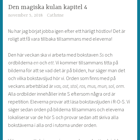
Den magiska kulan kapitel 4
november 5, 2018
Cathrine
Nu har jag börjat jobba igen efter ett härligt höstlov! Det är
roligt att få vara tillbaka tillsammans med eleverna!
Den här veckan ska vi arbeta med bokstaven
Ss
och
ordbilderna
en
och
ett
. Vi kommer tillsammans titta på
bilderna för att se vad det är på bilden, hur säger man det
och vilka bokstavsljud hör vi. Orden som finns med på
veckans arbetsblad är
vas, ost, stol, ros, mus, mun, sol, orm.
Alla ordbilder innehåller inte S eftersom några ord är
repetition. Eleverna provar att läsa bokstavsljuden i R-O-S. Vi
säger sedan orden på bilderna tillsammans och eleverna
lokaliserar var de hör S och provar sedan att skriva alla
bokstäverna i alla ord i rutorna under orden.