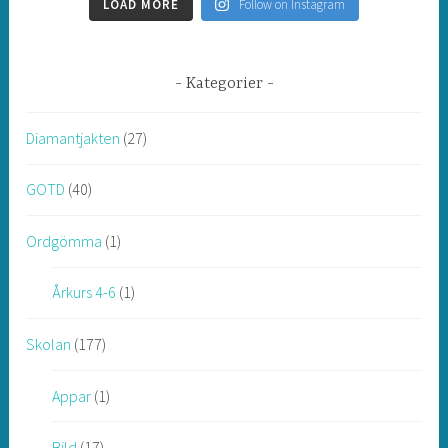
LOAD MORE
Follow on Instagram
Kategorier
Diamantjakten
(27)
GOTD
(40)
Ordgömma
(1)
Årkurs 4-6
(1)
Skolan
(177)
Appar
(1)
Bild
(17)