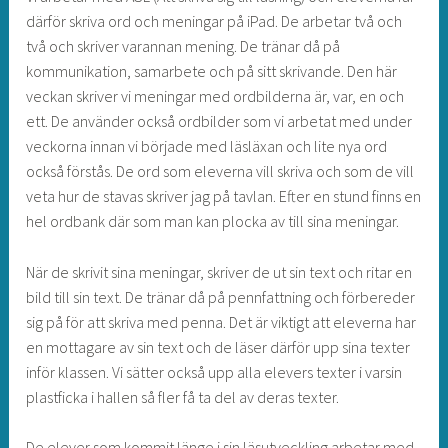
därför skriva ord och meningar på iPad. De arbetar två och
två och skriver varannan mening. De tränar då på
kommunikation, samarbete och på sitt skrivande. Den här
veckan skriver vi meningar med ordbilderna är, var, en och
ett. De använder också ordbilder som vi arbetat med under
veckorna innan vi började med läsläxan och lite nya ord
också förstås. De ord som eleverna vill skriva och som de vill
veta hur de stavas skriver jag på tavlan. Efter en stund finns en
hel ordbank där som man kan plocka av till sina meningar.
När de skrivit sina meningar, skriver de ut sin text och ritar en
bild till sin text. De tränar då på pennfattning och förbereder
sig på för att skriva med penna. Det är viktigt att eleverna har
en mottagare av sin text och de läser därför upp sina texter
inför klassen. Vi sätter också upp alla elevers texter i varsin
plastficka i hallen så fler få ta del av deras texter.
De elever som kommit länge i sin läsutveckling arbetar med