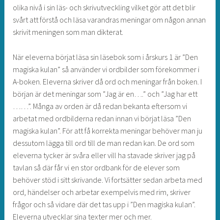
olika nivå i sin läs- och skrivutveckling vilket gör att det blir
svårt att förstå och läsa varandras meningar om någon annan
skrivit meningen som man dikterat.
När eleverna börjat läsa sin läsebok som i årskurs 1 är ”Den
magiska kulan” så använder vi ordbilder som förekommer i
A-boken. Eleverna skriver då ord och meningar från boken. I
början är det meningar som ”Jag är en….” och ”Jag har ett
……”. Många av orden är då redan bekanta eftersom vi
arbetat med ordbilderna redan innan vi börjat läsa ”Den
magiska kulan”. För att få korrekta meningar behöver man ju
dessutom lägga till ord till de man redan kan. De ord som
eleverna tycker är svåra eller vill ha stavade skriver jag på
tavlan så där får vi en stor ordbank för de elever som
behöver stöd i sitt skrivande. Vi fortsätter sedan arbeta med
ord, händelser och arbetar exempelvis med rim, skriver
frågor och så vidare där det tas upp i ”Den magiska kulan”.
Eleverna utvecklar sina texter mer och mer.