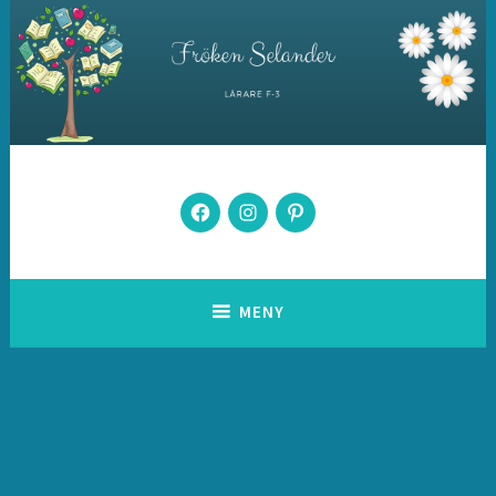
Hoppa
till
innehåll
Fröken Selander
Facebook
Instagram
Pintrest
MENY