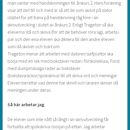
man väntar med handskrivningen till årskurs 2. Hans forskning
visar att det till och med är så att de som skrivit på dator
istället för att träna på handskrivning låg före i sin
skrivutveckling i slutet av årskurs 2. Enligt Trageton så ska
eleverna stå och skriva (för att de behöver röra sig), arbeta i
par och den ena eleven ska diktera till den andre eleven
som då skriver och tvärt om.
Trageton menar att arbetet med datorer/surfplattor ska
börja med en lek med bokstäver redan i förskoleklass. Först
med slumpmässiga rader av bokstäver
(bokstavsräckor/spökskriva) till att skriva ord och meningar.
Eleven berättar vad denne har skrivit och läraren skriver då
meningen under deras.
Så här arbetar jag
De elever som inte nått så långt i sin skrivutveckling får
fortsätta att spökskriva i början på ettan. Jag arbetar