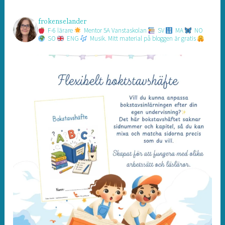
frokenselander
F-6 lärare
Mentor 5A Vanstaskolan
SV
MA
NO
SO
ENG
Musik.
Mitt material på bloggen är gratis