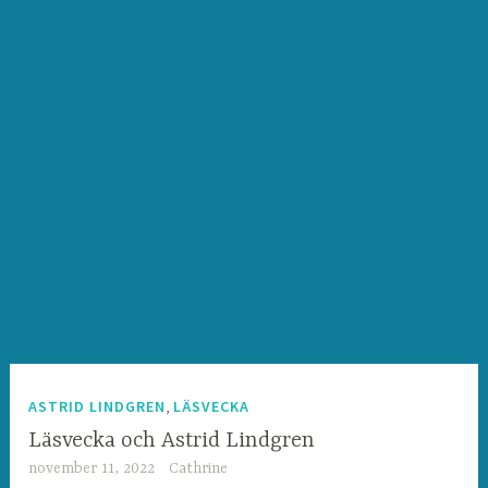
,
ASTRID LINDGREN
LÄSVECKA
Läsvecka och Astrid Lindgren
november 11, 2022
Cathrine