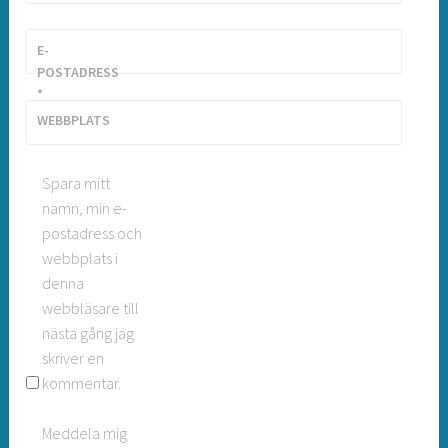
E-
POSTADRESS
*
WEBBPLATS
Spara mitt
namn, min e-
postadress och
webbplats i
denna
webbläsare till
nästa gång jag
skriver en
kommentar.
Meddela mig