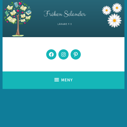
Hoppa
till
innehåll
Fröken Selander
Facebook
Instagram
Pintrest
MENY