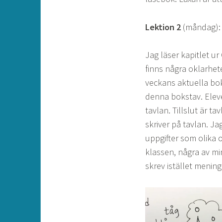
Lektion 2
(måndag):
Jag läser kapitlet u
finns några oklarhet
veckans aktuella boks
denna bokstav. Elev
tavlan. Tillslut är t
skriver på tavlan. J
uppgifter som olika 
klassen, några av mi
skrev istället menin