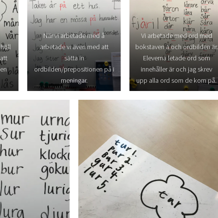
När vi arbetade med å
Vi arbetade med ord med
höll
arbetade vi även med att
bokstaven ä och ordbilden är.
att
sätta in
Eleverna letade ord som
men
ordbilden/prepositionen på i
innehåller är och jag skrev
meningar.
upp alla ord som de kom på.