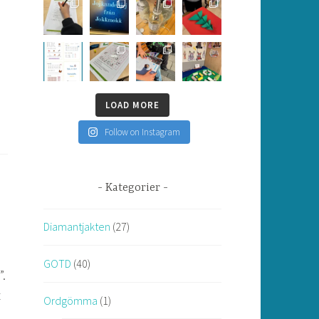
LOAD MORE
Follow on Instagram
Kategorier
Diamantjakten
(27)
GOTD
(40)
”.
t
Ordgömma
(1)