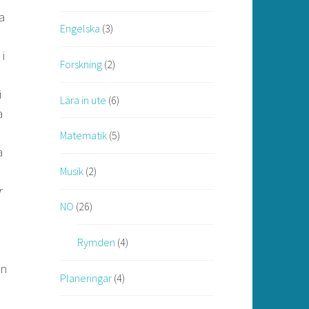
a
Engelska
(3)
i
Forskning
(2)
i
Lära in ute
(6)
a
Matematik
(5)
a
Musik
(2)
r
NO
(26)
Rymden
(4)
en
Planeringar
(4)