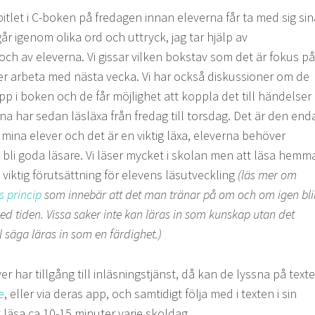
itlet i C-boken på fredagen innan eleverna får ta med sig sin
år igenom olika ord och uttryck, jag tar hjälp av
ch av eleverna. Vi gissar vilken bokstav som det är fokus på 
r arbeta med nästa vecka. Vi har också diskussioner om de
 i boken och de får möjlighet att koppla det till händelser 
rna har sedan läsläxa från fredag till torsdag. Det är den end
l mina elever och det är en viktig läxa, eleverna behöver
 bli goda läsare. Vi läser mycket i skolan men att läsa hemm
n viktig förutsättning för elevens läsutveckling
(läs mer om
s princip
som innebär att det man tränar på om och om igen bli
ed tiden. Vissa saker inte kan läras in som kunskap utan det
ll säga läras in som en färdighet.)
 har tillgång till inläsningstjänst, då kan de lyssna på text
e
, eller via deras app, och samtidigt följa med i texten i sin
 läsa ca 10-15 minuter varje skoldag.