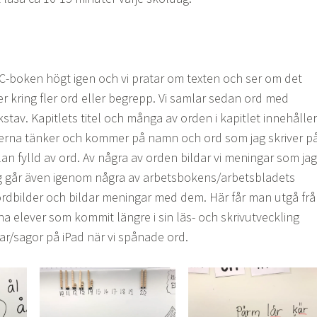
r C-boken högt igen och vi pratar om texten och ser om det
er kring fler ord eller begrepp. Vi samlar sedan ord med
tav. Kapitlets titel och många av orden i kapitlet innehåller
erna tänker och kommer på namn och ord som jag skriver p
avlan fylld av ord. Av några av orden bildar vi meningar som jag
ag går även igenom några av arbetsbokens/arbetsbladets
ordbilder och bildar meningar med dem. Här får man utgå fr
na elever som kommit längre i sin läs- och skrivutveckling
gar/sagor på iPad när vi spånade ord.