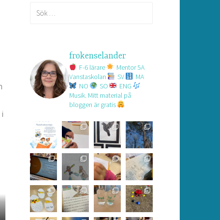
Sök
efter:
frokenselander
F-6 lärare
Mentor 5A
Vanstaskolan
SV
MA
h
NO
SO
ENG
Musik.
Mitt material på
bloggen är gratis
 i