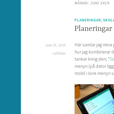
MÅNAD:
JUNI 2019
,
PLANERINGAR
SKOL
Planeringar
Här samlar jag mina 
juni 19, 2019
hur jag kombinerar d
cathrine
tankar kring den; ”
De
menyn (på dator ligge
mobil i övre menyn sa