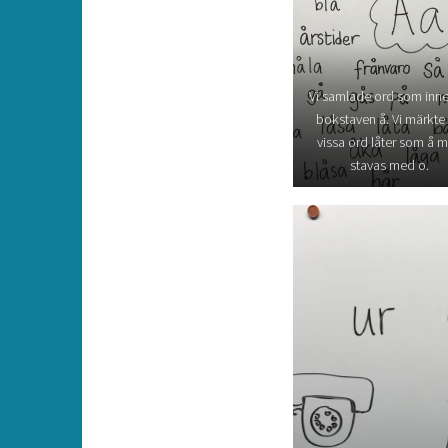
Vi samlade ord som inne
bokstaven å. Vi märkte 
vissa ord låter som å 
stavas med o.