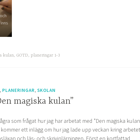
Vi läser ABC-klubbens ”Den
Vi har GOTD flera gånger i
magiska kulan” i årskurs 1.
veckan. Efter bildspelet så
skriver eleverna i sin GOTD-
 och
bok.
finns
a kulan
,
GOTD
,
planeringar 1-3
,
,
PLANERINGAR
SKOLAN
Den magiska kulan”
några som frågat hur jag har arbetat med ”Den magiska kulan
 kommer ett inlägg om hur jag lade upp veckan kring arbete
släxan och läs- och skrivinlärningen. Först en kortfattad