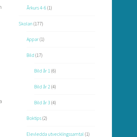
h
Årkurs 4-6
(1)
Skolan
(177)
Appar
(1)
Bild
(17)
Bild år 1
(6)
Bild år 2
(4)
a
Bild år 3
(4)
Boktips
(2)
Elevledda utvecklingssamtal
(1)