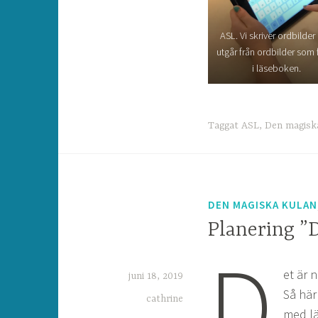
ASL. Vi skriver ordbilder
utgår från ordbilder som 
i läseboken.
Taggat
ASL
,
Den magisk
DEN MAGISKA KULAN
Planering ”
D
et är 
juni 18, 2019
Så här
cathrine
med lä