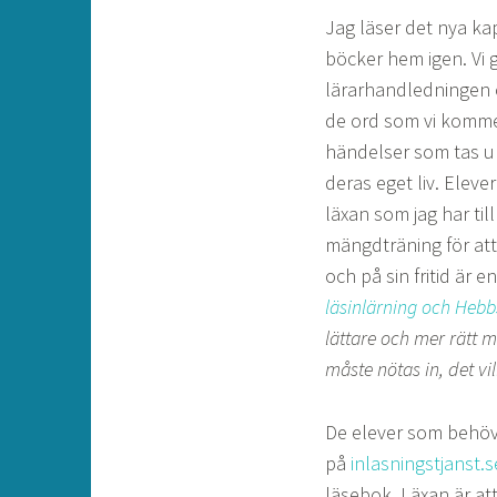
Jag läser det nya kap
böcker hem igen. Vi g
lärarhandledningen o
de ord som vi komme
händelser som tas upp
deras eget liv. Eleve
läxan som jag har til
mängdträning för att
och på sin fritid är e
läsinlärning och Hebb
lättare och mer rätt m
måste nötas in, det vi
De elever som behöver
på
inlasningstjanst.s
läsebok. Läxan är att