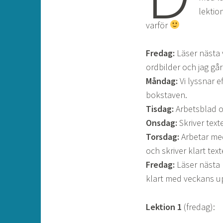
lektio
varför
Fredag:
Läser nästa 
ordbilder och jag gå
Måndag:
Vi lyssnar e
bokstaven.
Tisdag:
Arbetsblad oc
Onsdag:
Skriver text
Torsdag:
Arbetar med
och skriver klart text
Fredag:
Läser nästa 
klart med veckans up
Lektion 1
(fredag):