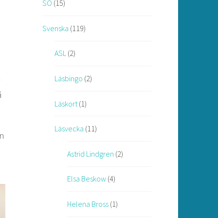
SO
(15)
Svenska
(119)
ASL
(2)
Läsbingo
(2)
å
Läskort
(1)
Läsvecka
(11)
ån
Astrid Lindgren
(2)
Elsa Beskow
(4)
Helena Bross
(1)